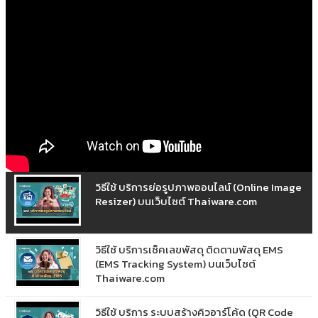
วิธีใช้ บริการย่อรูปภาพออนไลน์ (Online Image
Resizer) บนเว็บไซต์ Thaiware.com
วิธีใช้ บริการเช็คเลขพัสดุ ติดตามพัสดุ EMS
(EMS Tracking System) บนเว็บไซต์
Thaiware.com
วิธีใช้ บริการ ระบบสร้างคิวอาร์โค้ด (QR Code