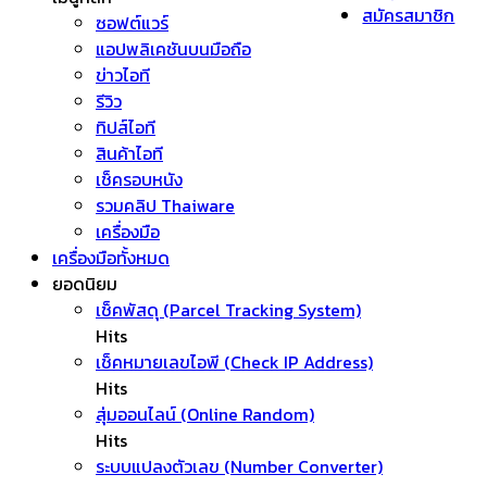
สมัครสมาชิก
ซอฟต์แวร์
แอปพลิเคชันบนมือถือ
ข่าวไอที
รีวิว
ทิปส์ไอที
สินค้าไอที
เช็ครอบหนัง
รวมคลิป Thaiware
เครื่องมือ
เครื่องมือทั้งหมด
ยอดนิยม
เช็คพัสดุ (Parcel Tracking System)
Hits
เช็คหมายเลขไอพี (Check IP Address)
Hits
สุ่มออนไลน์ (Online Random)
Hits
ระบบแปลงตัวเลข (Number Converter)