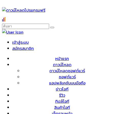
เข้าสู่ระบบ
สมัครสมาชิก
หน้าแรก
ดาวน์โหลด
ดาวน์โหลดซอฟต์แวร์
ซอฟต์แวร์
แอปพลิเคชันบนมือถือ
ข่าวไอที
รีวิว
ทิปส์ไอที
สินค้าไอที
เช็ครอบหนัง