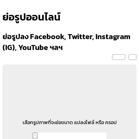
ย่อรูปออนไลน์
ย่อรูปลง Facebook, Twitter, Instagram
(IG), YouTube ฯลฯ
เลือกรูปภาพที่จะย่อขนาด แปลงไฟล์ หรือ ครอป