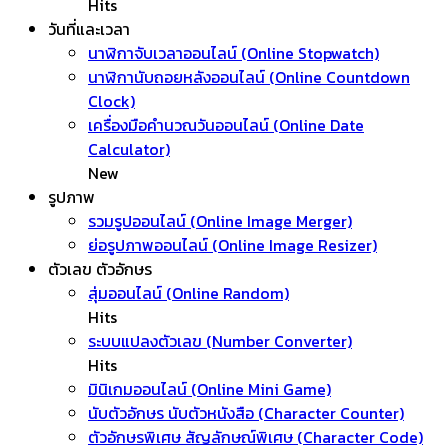
Hits
วันที่และเวลา
นาฬิกาจับเวลาออนไลน์ (Online Stopwatch)
นาฬิกานับถอยหลังออนไลน์ (Online Countdown
Clock)
เครื่องมือคำนวณวันออนไลน์ (Online Date
Calculator)
New
รูปภาพ
รวมรูปออนไลน์ (Online Image Merger)
ย่อรูปภาพออนไลน์ (Online Image Resizer)
ตัวเลข ตัวอักษร
สุ่มออนไลน์ (Online Random)
Hits
ระบบแปลงตัวเลข (Number Converter)
Hits
มินิเกมออนไลน์ (Online Mini Game)
นับตัวอักษร นับตัวหนังสือ (Character Counter)
ตัวอักษรพิเศษ สัญลักษณ์พิเศษ (Character Code)